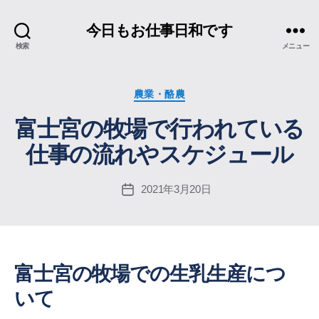
今日もお仕事日和です
検索
メニュー
カ
農業・酪農
テ
富士宮の牧場で行われている
ゴ
リ
仕事の流れやスケジュール
ー
2021年3月20日
投
稿
日
富士宮の牧場での生乳生産につ
いて