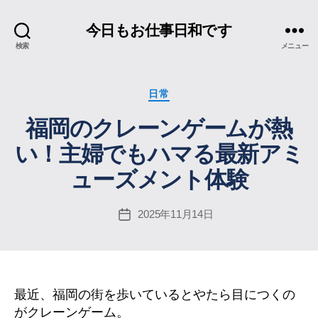
今日もお仕事日和です
検索
メニュー
カ
日常
テ
福岡のクレーンゲームが熱
ゴ
リ
い！主婦でもハマる最新アミ
ー
ューズメント体験
2025年11月14日
投
稿
日
最近、福岡の街を歩いているとやたら目につくの
がクレーンゲーム。