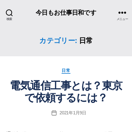
今日もお仕事日和です
検索
メニュー
カテゴリー:
日常
カ
日常
テ
電気通信工事とは？東京
ゴ
リ
で依頼するには？
ー
2021年1月9日
投
稿
日