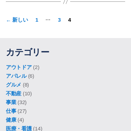
投
…
←
新しい
1
3
4
稿
の
ペ
カテゴリー
ー
ジ
アウトドア
(2)
アパレル
(6)
送
グルメ
(8)
り
不動産
(10)
事業
(32)
仕事
(27)
健康
(4)
医療・看護
(14)