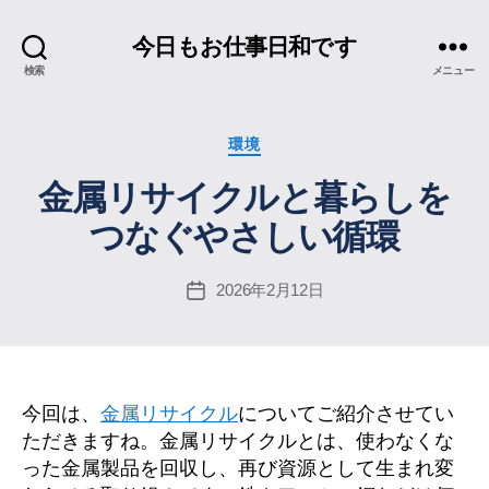
今日もお仕事日和です
検索
メニュー
カ
環境
テ
金属リサイクルと暮らしを
ゴ
リ
つなぐやさしい循環
ー
2026年2月12日
投
稿
日
今回は、
金属リサイクル
についてご紹介させてい
ただきますね。金属リサイクルとは、使わなくな
った金属製品を回収し、再び資源として生まれ変