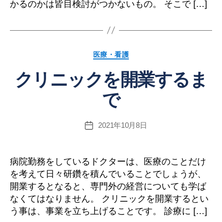
かるのかは皆目検討がつかないもの。 そこで […]
カ
医療・看護
テ
クリニックを開業するま
ゴ
リ
で
ー
2021年10月8日
投
稿
日
病院勤務をしているドクターは、医療のことだけ
を考えて日々研鑽を積んでいることでしょうが、
開業するとなると、専門外の経営についても学ば
なくてはなりません。 クリニックを開業するとい
う事は、事業を立ち上げることです。 診療に […]