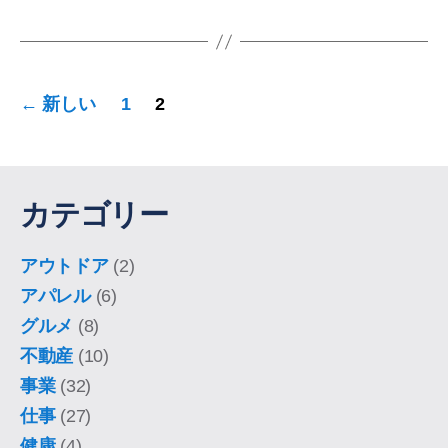
投
←
新しい
1
2
稿
の
ペ
カテゴリー
ー
ジ
アウトドア
(2)
アパレル
(6)
送
グルメ
(8)
り
不動産
(10)
事業
(32)
仕事
(27)
健康
(4)