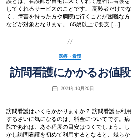
護とは、看護師が自宅に来てくれて患者に看護を
してくれるサービスのことです。 高齢者だけでな
く、障害を持った方や病院に行くことが困難な方
などが対象となります。 65歳以上で要支 […]
カ
医療・看護
テ
訪問看護にかかるお値段
ゴ
リ
ー
2021年10月20日
投
稿
日
訪問看護はいくらかかりますか？ 訪問看護を利用
するさいに気になるのは、料金についてです。病
院であれば、ある程度の目安はつくでしょう。し
かし訪問看護を初めて利用するとなると、幾らか