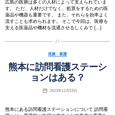
広島の医療は多くの人材によって支えられていま
す。 ただ、人材だけでなく、処置をするための医
薬品や機器も重要です。 また、それらを効率よく
流すことも求められます。 そこで今回は、医療を
支える医薬品や機材を流通させるしくみで […]
カ
医療・看護
テ
熊本に訪問看護ステーシ
ゴ
リ
ョンはある？
ー
2021年12月23日
投
稿
日
熊本にある訪問看護ステーションについて 訪問看