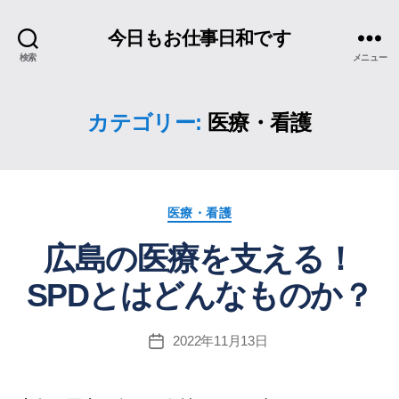
今日もお仕事日和です
検索
メニュー
カテゴリー:
医療・看護
カ
医療・看護
テ
広島の医療を支える！
ゴ
リ
SPDとはどんなものか？
ー
2022年11月13日
投
稿
日