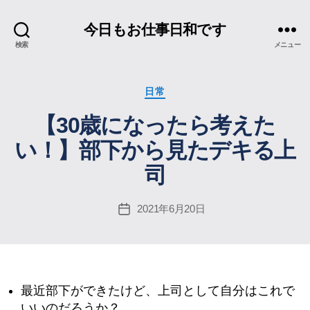
今日もお仕事日和です
検索
メニュー
カ
日常
テ
【30歳になったら考えた
ゴ
リ
い！】部下から見たデキる上
ー
司
2021年6月20日
投
稿
日
最近部下ができたけど、上司として自分はこれで
いいのだろうか？