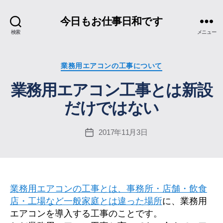
今日もお仕事日和です
検索
メニュー
カ
業務用エアコンの工事について
テ
業務用エアコン工事とは新設
ゴ
リ
だけではない
ー
2017年11月3日
投
稿
日
業務用エアコンの工事とは、事務所・店舗・飲食
店・工場など一般家庭とは違った場所
に、業務用
エアコンを導入する工事のことです。