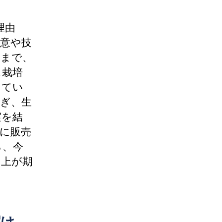
理由
意や技
売まで、
ス栽培
ってい
ぎ、生
実を結
に販売
ら、今
向上が期