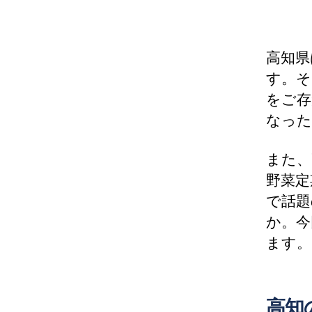
高知県
す。そ
をご存
なった
また、
野菜定
で話題
か。今
ます。
高知