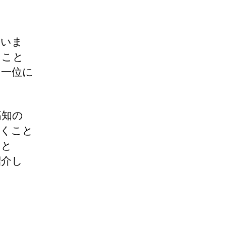
ていま
たこと
国一位に
高知の
届くこと
ると
紹介し