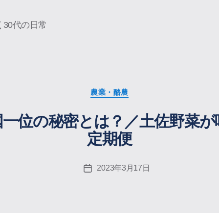
30代の日常
カ
農業・酪農
テ
ゴ
国一位の秘密とは？／土佐野菜が
リ
ー
定期便
2023年3月17日
投
稿
日