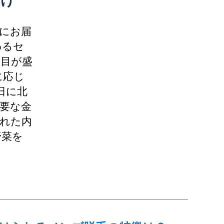
届け
にお届
わるセ
品目が盛
に応じ
日に北
要な金
れた内
野菜を