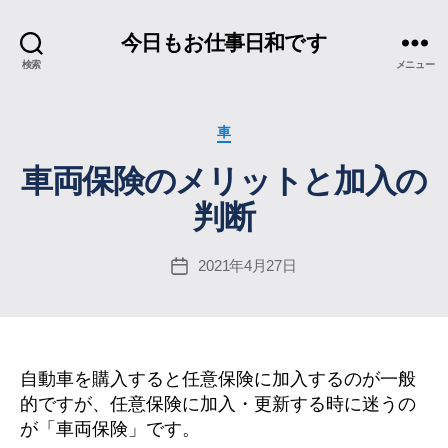
今日もお仕事日和です
検索
メニュー
カ
車
テ
車両保険のメリットと加入の
ゴ
リ
判断
ー
2021年4月27日
投
稿
日
自動車を購入すると任意保険に加入するのが一般
的ですが、任意保険に加入・更新する時に迷うの
が「車両保険」です。