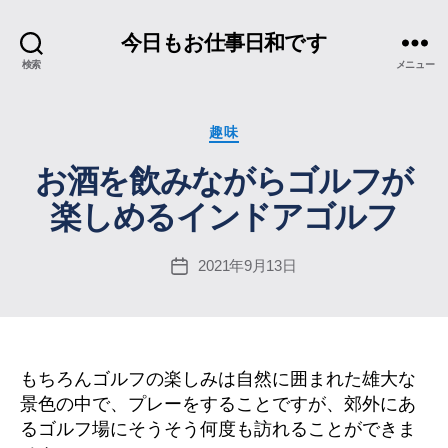
今日もお仕事日和です
検索
メニュー
カ
趣味
テ
お酒を飲みながらゴルフが
ゴ
リ
楽しめるインドアゴルフ
ー
2021年9月13日
投
稿
日
もちろんゴルフの楽しみは自然に囲まれた雄大な
景色の中で、プレーをすることですが、郊外にあ
るゴルフ場にそうそう何度も訪れることができま