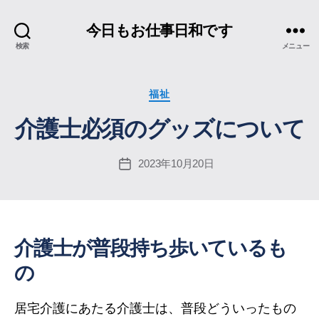
今日もお仕事日和です
検索
メニュー
カ
福祉
テ
介護士必須のグッズについて
ゴ
リ
ー
2023年10月20日
投
稿
日
介護士が普段持ち歩いているも
の
居宅介護にあたる介護士は、普段どういったもの