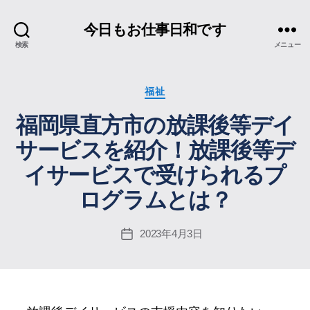
今日もお仕事日和です
検索
メニュー
カ
福祉
テ
福岡県直方市の放課後等デイ
ゴ
リ
サービスを紹介！放課後等デ
ー
イサービスで受けられるプ
ログラムとは？
2023年4月3日
投
稿
日