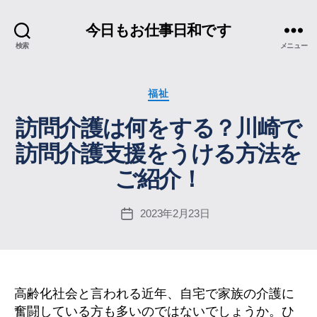
今日もお仕事日和です
検索
メニュー
カ
福祉
テ
訪問介護は何をする？川崎で
ゴ
リ
訪問介護支援をうける方法を
ー
ご紹介！
2023年2月23日
投
稿
日
高齢化社会と言われる近年、自宅で家族の介護に
奮闘している方も多いのではないでしょうか。ひ