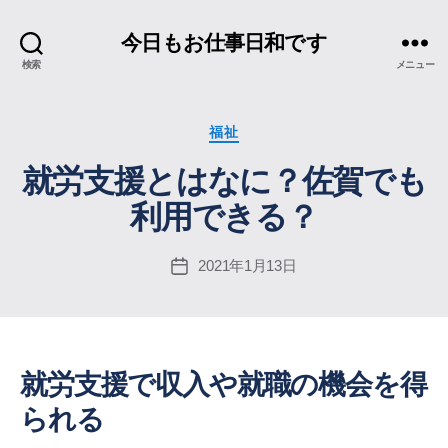
今日もお仕事日和です
検索
メニュー
カ
福祉
テ
就労支援とはなに？佐賀でも
ゴ
リ
利用できる？
ー
2021年1月13日
投
稿
日
就労支援で収入や就職の機会を得
られる