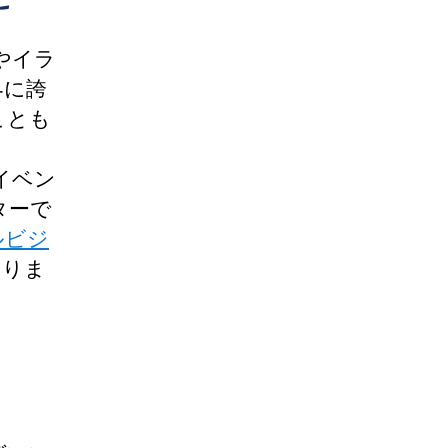
やイラ
界に誇
ことも
イベン
ターで
ルビジ
たりま