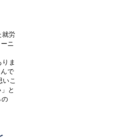
た就労
レーニ
ありま
こんで
思いこ
い」と
るの
と