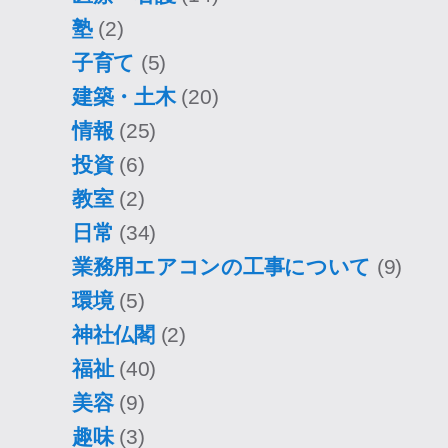
塾
(2)
子育て
(5)
建築・土木
(20)
情報
(25)
投資
(6)
教室
(2)
日常
(34)
業務用エアコンの工事について
(9)
環境
(5)
神社仏閣
(2)
福祉
(40)
美容
(9)
趣味
(3)