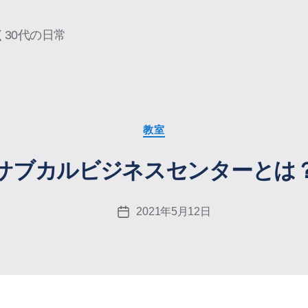
30代の日常
カ
教室
テ
ゴ
サブカルビジネスセンターとは
リ
ー
2021年5月12日
投
稿
日