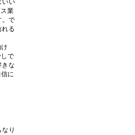
ばいい
ビス業
す。で
訪れる
働け
少しで
好きな
自信に
もなり