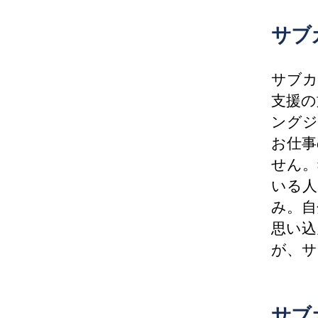
サブ
サブカ
支援の
ングジ
お仕事
せん。
いる人
み。自
思い込
が、サ
サブ