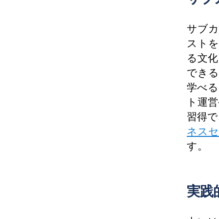
サブカ
ストを
る文化
できる
学べる
ト運営
習得で
ネスセ
す。
実践