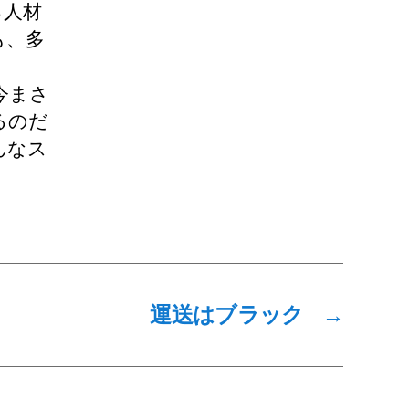
る人材
も、多
今まさ
るのだ
んなス
運送はブラック
→