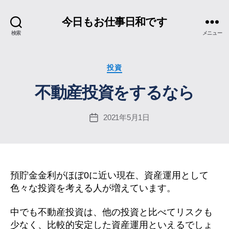
今日もお仕事日和です
検索
メニュー
カ
投資
テ
不動産投資をするなら
ゴ
リ
ー
2021年5月1日
投
稿
日
預貯金金利がほぼ0に近い現在、資産運用として
色々な投資を考える人が増えています。
中でも不動産投資は、他の投資と比べてリスクも
少なく、比較的安定した資産運用といえるでしょ