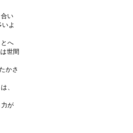
き合い
多いよ
もとへ
には世間
たたかさ
日は、
る力が