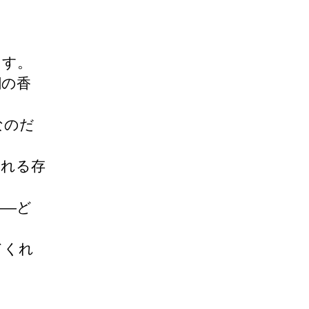
ます。
潮の香
なのだ
くれる存
――ど
てくれ