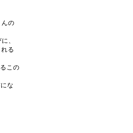
さんの
びに、
られる
えるこの
。
前にな