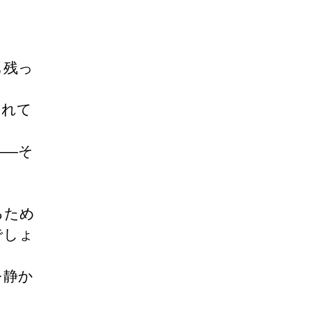
も残っ
られて
――そ
るため
でしょ
を静か