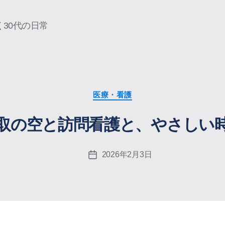
30代の日常
カ
医療・看護
テ
ゴ
取の空と訪問看護と、やさしい
リ
ー
2026年2月3日
投
稿
日