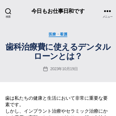
今日もお仕事日和です
検索
メニュー
カ
医療・看護
テ
歯科治療費に使えるデンタル
ゴ
リ
ローンとは？
ー
2023年10月19日
投
稿
日
歯は私たちの健康と生活において非常に重要な要
素です。
しかし、インプラント治療やセラミック治療にか