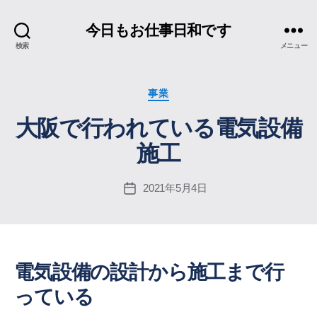
今日もお仕事日和です
検索
メニュー
カ
事業
テ
大阪で行われている電気設備
ゴ
リ
施工
ー
2021年5月4日
投
稿
日
電気設備の設計から施工まで行
っている