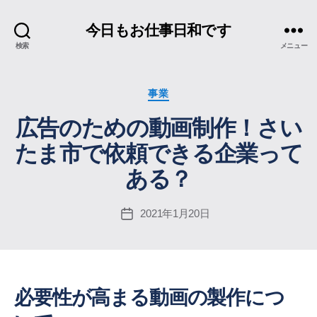
今日もお仕事日和です
検索
メニュー
カ
事業
テ
広告のための動画制作！さい
ゴ
リ
たま市で依頼できる企業って
ー
ある？
2021年1月20日
投
稿
日
必要性が高まる動画の製作につ