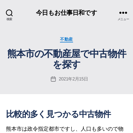
今日もお仕事日和です
検索
メニュー
カ
不動産
テ
熊本市の不動産屋で中古物件
ゴ
リ
を探す
ー
2021年2月15日
投
稿
日
比較的多く見つかる中古物件
熊本市は政令指定都市ですし、人口も多いので物